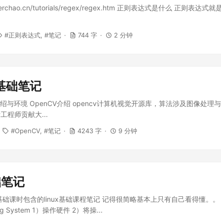
eerchao.cn/tutorials/regex/regex.htm 正则表达式是什么 正则表
正则表达式
笔记
744 字
2 分钟
V基础笔记
介绍与环境 OpenCV介绍 opencv计算机视觉开源库，算法涉及图像处理与机
程师贡献大...
OpenCV
笔记
4243 字
9 分钟
础笔记
n基础课时包含的linux基础课程笔记 记得很简略基本上只有自己看得懂。
ating System 1）操作硬件 2）将操...