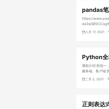
pandas
https://www.you
da3qGB5ICCsgW1M
pd.read_table(pa
八月 17, 2021
with parentheses
{'old_col_name':
df.columns.str.re
axis=0, inplace=T
Pytho
dataframe df.sort
课程介绍 阶段一
服务端、客户端 阶
二月 2, 2021
正则表达