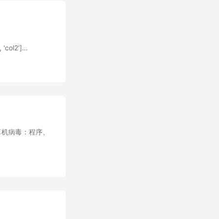
'col2']
s commands end
ame(columns =
df.columns =
rop([rows],
s('col') # return
算机病毒：程序、