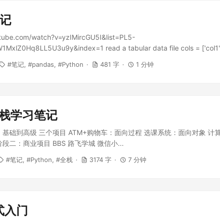
笔记
tube.com/watch?v=yzIMircGU5I&list=PL5-
xlZ0Hq8LL5U3u9y&index=1 read a tabular data file cols = ['col1', 
th, sep='|', headers=None, names=cols) pd.head() # first five row
笔记
pandas
Python
481 字
1 分钟
 df.describe() #show mean, std, max, min... rename columns df.ren
'new_col_name'}, inplace=True) cols = new_col_list df.columns = cols 
place(' ', '_') remove columns df.drop('col', axis=1, inplace=True) df.d
rue) sort df['col'].sort_values(ascending=False) # series df.sort_value
n全栈学习笔记
_values(['col1', 'col2']) filter rows of a pandas DataFrame...
：基础到高级 三个项目 ATM+购物车：面向过程 选课系统：面向对象 计
段二：商业项目 BBS 路飞学城 微信小...
笔记
Python
全栈
3174 字
7 分钟
式入门