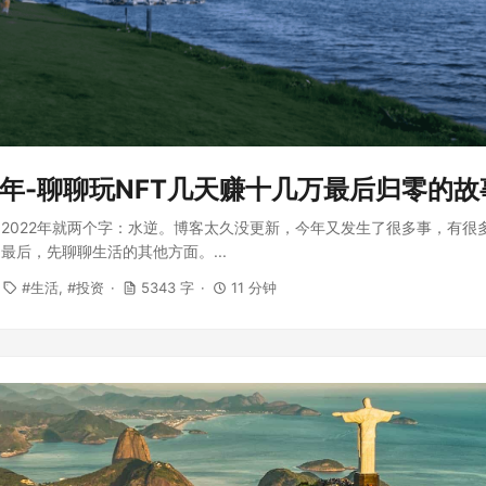
2年-聊聊玩NFT几天赚十几万最后归零的故
2022年就两个字：水逆。博客太久没更新，今年又发生了很多事，有很
最后，先聊聊生活的其他方面。...
生活
投资
5343 字
11 分钟