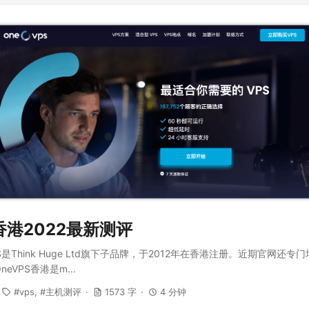
S香港2022最新测评
PS是Think Huge Ltd旗下子品牌，于2012年在香港注册。近期官网还
eVPS香港是m...
vps
主机测评
1573 字
4 分钟