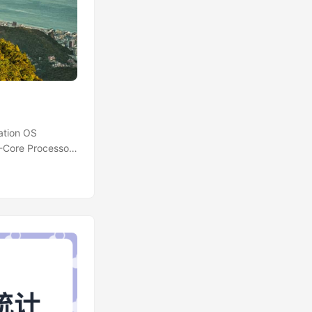
ion OS
-Core Processor
ge: 405.82 MB /