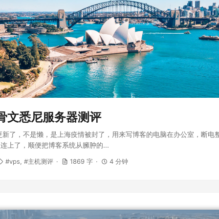
e甲骨文悉尼服务器测评
更新了，不是懒，是上海疫情被封了，用来写博客的电脑在办公室，断电
连上了，顺便把博客系统从臃肿的...
vps
主机测评
1869 字
4 分钟