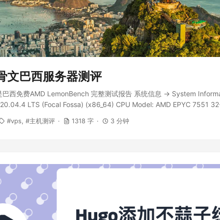
e甲骨文巴西服务器测评
免费AMD LemonBench 完整测试报告 系统信息 -> System Informat
 20.04.4 LTS (Focal Fossa) (x86_64) CPU Model: AMD EPYC 7551 32
che Size: 512 KB CPU Number: 2 vCPU Virt Type: KVM Memory Usa
vps
主机测评
1318 字
3 分钟
Usage: [ No Swapfile...