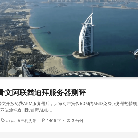
e甲骨文阿联酋迪拜服务器测评
骨文开放免费ARM服务器后，大家对带宽仅50M的AMD免费服务器热情
吭地把春川和迪拜AMD...
vps
主机测评
1466 字
3 分钟